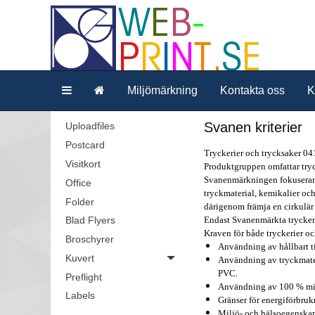
Miljömärkning
Kontakta oss
K
Svanen kriterier
Uploadfiles
Postcard
Tryckerier och trycksaker 04
Visitkort
Produktgruppen omfattar tryck
Svanenmärkningen fokuserar på
Office
tryckmaterial, kemikalier och
Folder
därigenom främja en cirkulä
Endast Svanenmärkta trycker
Blad Flyers
Kraven för både tryckerier oc
Broschyrer
Användning av hållbart ti
Kuvert
Användning av tryckmater
PVC.
Preflight
Användning av 100 % milj
Labels
Gränser för energiförbruk
Miljö- och hälsoegenskap