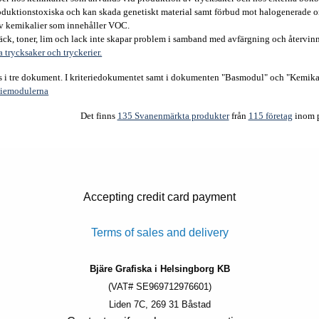
oduktionstoxiska och kan skada genetiskt material samt förbud mot halogenerade o
v kemikalier som innehåller VOC.
ck, toner, lim och lack inte skapar problem i samband med avfärgning och återvinn
trycksaker och tryckerier.
inns i tre dokument. I kriteriedokumentet samt i dokumenten "Basmodul" och "Kemika
liemodulerna
Det finns
135 Svanenmärkta produkter
från
115 företag
inom p
Accepting credit card payment
Terms of sales and delivery
Bjäre Grafiska i Helsingborg KB
(VAT# SE969712976601)
Liden 7C, 269 31 Båstad