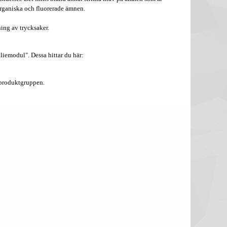
rganiska och fluorerade ämnen.
ing av trycksaker.
liemodul". Dessa hittar du här:
roduktgruppen.