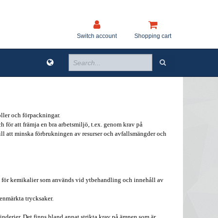
Switch account
Shopping cart
oller och förpackningar.
 för att främja en bra arbetsmiljö, t.ex. genom krav på
till att minska förbrukningen av resurser och avfallsmängder och
v för kemikalier som används vid ytbehandling och innehåll av
enmärkta trycksaker.
derier. Det finns bland annat strikta krav på ämnen som är