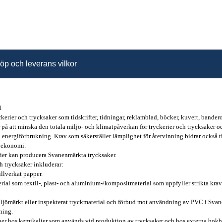
öp och leverans vilkor
1
erier och trycksaker som tidskrifter, tidningar, reklamblad, böcker, kuvert, bander
 att minska den totala miljö- och klimatpåverkan för tryckerier och trycksaker och
 energiförbrukning. Krav som säkerställer lämplighet för återvinning bidrar också 
r ekonomi.
ier kan producera Svanenmärkta trycksaker.
h trycksaker inkluderar:
llverkat papper.
ial som textil-, plast- och aluminium-/kompositmaterial som uppfyller strikta kra
ömärkt eller inspekterat tryckmaterial och förbud mot användning av PVC i Svan
ning.
er hos kemikalier som används vid produktion av trycksaker och hos externa bokbin