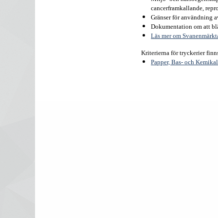
cancerframkallande, repr
Gränser för användning a
Dokumentation om att blä
Läs mer om Svanenmärkta 
Kriterierna för tryckerier f
Papper, Bas- och Kemika