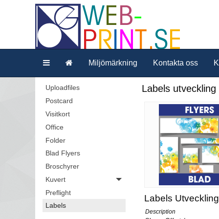
Miljömärkning
Kontakta oss
K
Labels utveckling
Uploadfiles
Postcard
Visitkort
Office
Folder
Blad Flyers
Broschyrer
Kuvert
Preflight
Labels Utveckling
Labels
Description