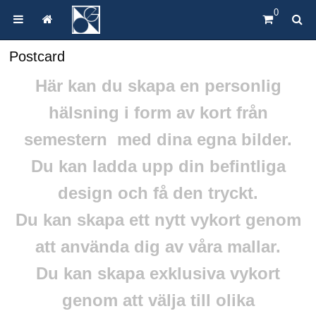
0
Postcard
Här kan du skapa en personlig
hälsning i form av kort från
semestern med dina egna bilder.
Du kan ladda upp din befintliga
design och få den tryckt.
Du kan skapa ett nytt vykort genom
att använda dig av våra mallar.
Du kan skapa exklusiva vykort
genom att välja till olika