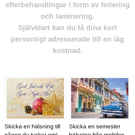
efterbehandlingar i form av foliering
och laminering.
Självklart kan du få dina kort
personligt adresserade till en låg
kostnad.
Skicka en hälsning till
Skicka en semester
någon du tycker om!
hälsning från mobilen